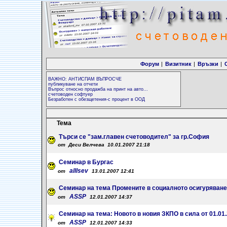
Форум
|
Визитник
|
Връзки
|
ВАЖНО: АНТИСПАМ ВЪПРОСЧЕ
публикуване на отчети
Въпрос относно продажба на принт на авто...
счетоводен софтуер
Безработен с обезщетения-с процент в ООД
Тема
Търси се "зам.главен счетоводител" за гр.София
от Деси Велчева 10.01.2007 21:18
Семинар в Бургас
alllsev
от
13.01.2007 12:41
Семинар на тема Промените в социалното осигуряване от
ASSP
от
12.01.2007 14:37
Семинар на тема: Новото в новия ЗКПО в сила от 01.01.
ASSP
от
12.01.2007 14:33