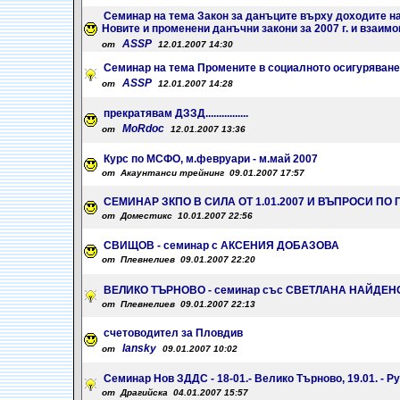
Семинар на тема Закон за данъците върху доходите на 
Новите и променени данъчни закони за 2007 г. и взаим
ASSP
от
12.01.2007 14:30
Семинар на тема Промените в социалното осигуряване о
ASSP
от
12.01.2007 14:28
прекратявам ДЗЗД................
MoRdoc
от
12.01.2007 13:36
Курс по МСФО, м.февруари - м.май 2007
от Акаунтанси трейнинг 09.01.2007 17:57
СЕМИНАР ЗКПО В СИЛА ОТ 1.01.2007 И ВЪПРОСИ П
от Доместикс 10.01.2007 22:56
СВИЩОВ - семинар с АКСЕНИЯ ДОБАЗОВА
от Плевнелиев 09.01.2007 22:20
ВЕЛИКО ТЪРНОВО - семинар със СВЕТЛАНА НАЙДЕ
от Плевнелиев 09.01.2007 22:13
счетоводител за Пловдив
lansky
от
09.01.2007 10:02
Семинар Нов ЗДДС - 18-01.- Велико Търново, 19.01. - Р
от Драгийска 04.01.2007 15:57