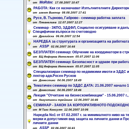
MoRdoc
от
17.08.2007 10:47
РАБОТА: Как се назначават Изпълнителните Директори 
от агент Виктор 08.08.2007 17:41
Русе, В. Търново, Габрово - семинар работна заплата
от Плевнелиев 12.07.2007 12:27
Семинар - ЗКПО, ЗДДФЛ, Социално осигуряване и данъ
Специфични въпроси по счетоводно
от Драгийска 06.06.2007 12:54
НАРЕДБА за структурата и организацията на работната з
ASSP
от
02.06.2007 16:44
БЕЗПЛАТЕН семинар: Обучение на координатори в строи
от БЦ Информа Интелект 05.07.2007 11:06
БЕЗПЛАТЕН семинар: Безопасност и здраве при работа 
от БЦ Информа Интелект 05.07.2007 11:05
Специализиран семинар по недвижими имоти и ЗДДС и 
лектор адв.Росен Русков
от Доместикс 04.06.2007 18:49
Тематичен семинар по ЗДДС ДАТА: 21.06.2007 начало 13
от Доместикс 04.06.2007 18:46
Лекция "Отчитане на бизнескомбинации" - 15.06.2007 г., 1
от Акаунтанси трейнинг 12.06.2007 16:46
СЕМИНАР - ЗАКОН ЗА КОРПОРАТИВНОТО ПОДОХОДН
от М Такс Консулт 12.06.2007 10:06
Наредба No1 от 07.02.2007 г. за минималното ниво на 
мерки и допустимия вид защита на личните данни и Про
личните данни
ASSP
от
02.06.2007 16:41