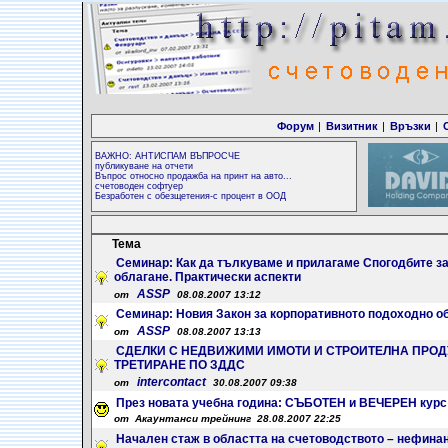
Форум
|
Визитник
|
Връзки
|
ВАЖНО: АНТИСПАМ ВЪПРОСЧЕ
публикуване на отчети
Въпрос относно продажба на принт на авто...
счетоводен софтуер
Безработен с обезщетения-с процент в ООД
Тема
Семинар: Как да тълкуваме и прилагаме Спогодбите за
облагане. Практически аспекти
ASSP
от
08.08.2007 13:12
Семинар: Новия Закон за корпоративното подоходно обл
ASSP
от
08.08.2007 13:13
СДЕЛКИ С НЕДВИЖИМИ ИМОТИ И СТРОИТЕЛНА ПРОД
ТРЕТИРАНЕ ПО ЗДДС
intercontact
от
30.08.2007 09:38
През новата учебна година: СЪБОТЕН и ВЕЧЕРЕН кур
от Акаунтанси трейнинг 28.08.2007 22:25
Начален стаж в областта на счетоводството – нефина