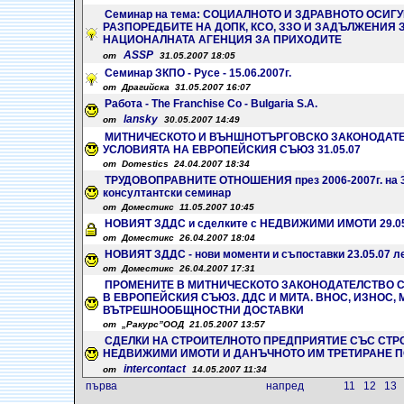
Семинар на тема: СОЦИАЛНОТО И ЗДРАВНОТО ОСИ
РАЗПОРЕДБИТЕ НА ДОПК, КСО, ЗЗО И ЗАДЪЛЖЕНИЯ 
НАЦИОНАЛНАТА АГЕНЦИЯ ЗА ПРИХОДИТЕ
ASSP
от
31.05.2007 18:05
Семинар ЗКПО - Русе - 15.06.2007г.
от Драгийска 31.05.2007 16:07
Работа - Тhe Franchise Co - Bulgaria S.A.
lansky
от
30.05.2007 14:49
МИТНИЧЕСКОТО И ВЪНШНОТЪРГОВСКО ЗАКОНОДАТЕ
УСЛОВИЯТА НА ЕВРОПЕЙСКИЯ СЪЮЗ 31.05.07
от Domestics 24.04.2007 18:34
ТРУДОВОПРАВНИТЕ ОТНОШЕНИЯ през 2006-2007г. на 30
консултантски семинар
от Доместикс 11.05.2007 10:45
НОВИЯТ ЗДДС и сделките с НЕДВИЖИМИ ИМОТИ 29.05.
от Доместикс 26.04.2007 18:04
НОВИЯТ ЗДДС - нови моменти и съпоставки 23.05.07 ле
от Доместикс 26.04.2007 17:31
ПРОМЕНИТЕ В МИТНИЧЕСКОТО ЗАКОНОДАТЕЛСТВО С
В ЕВРОПЕЙСКИЯ СЪЮЗ. ДДС И МИТА. ВНОС, ИЗНОС,
ВЪТРЕШНООБЩНОСТНИ ДОСТАВКИ
от „Ракурс”ООД 21.05.2007 13:57
СДЕЛКИ НА СТРОИТЕЛНОТО ПРЕДПРИЯТИЕ СЪС СТР
НЕДВИЖИМИ ИМОТИ И ДАНЪЧНОТО ИМ ТРЕТИРАНЕ П
intercontact
от
14.05.2007 11:34
първа
напред
11
12
13