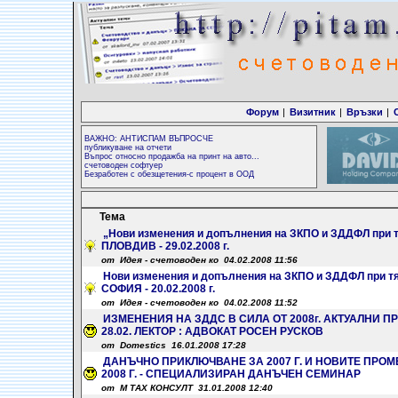
Форум
|
Визитник
|
Връзки
|
ВАЖНО: АНТИСПАМ ВЪПРОСЧЕ
публикуване на отчети
Въпрос относно продажба на принт на авто...
счетоводен софтуер
Безработен с обезщетения-с процент в ООД
Тема
„Нови изменения и допълнения на ЗКПО и ЗДДФЛ при тях
ПЛОВДИВ - 29.02.2008 г.
от Идея - счетоводен ко 04.02.2008 11:56
Нови изменения и допълнения на ЗКПО и ЗДДФЛ при тях
СОФИЯ - 20.02.2008 г.
от Идея - счетоводен ко 04.02.2008 11:52
ИЗМЕНЕНИЯ НА ЗДДС В СИЛА ОТ 2008г. АКТУАЛНИ П
28.02. ЛЕКТОР : АДВОКАТ РОСЕН РУСКОВ
от Domestics 16.01.2008 17:28
ДАНЪЧНО ПРИКЛЮЧВАНЕ ЗА 2007 Г. И НОВИТЕ ПРОМЕ
2008 Г. - СПЕЦИАЛИЗИРАН ДАНЪЧЕН СЕМИНАР
от М ТАХ КОНСУЛТ 31.01.2008 12:40