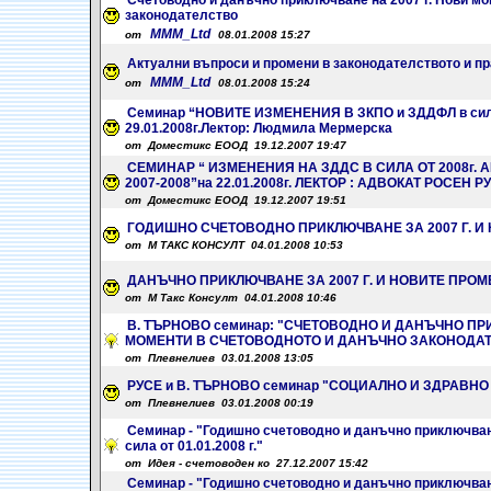
Счетоводно и данъчно приключване на 2007 г. Нови мо
законодателство
MMM_Ltd
от
08.01.2008 15:27
Актуални въпроси и промени в законодателството и пра
MMM_Ltd
от
08.01.2008 15:24
Семинар “НОВИТЕ ИЗМЕНЕНИЯ В ЗКПО и ЗДДФЛ в сила 
29.01.2008г.Лектор: Людмила Мермерска
от Доместикс ЕООД 19.12.2007 19:47
СЕМИНАР “ ИЗМЕНЕНИЯ НА ЗДДС В СИЛА ОТ 2008г.
2007-2008”на 22.01.2008г. ЛЕКТОР : АДВОКАТ РОСЕН 
от Доместикс ЕООД 19.12.2007 19:51
ГОДИШНО СЧЕТОВОДНО ПРИКЛЮЧВАНЕ ЗА 2007 Г. И
от М ТАКС КОНСУЛТ 04.01.2008 10:53
ДАНЪЧНО ПРИКЛЮЧВАНЕ ЗА 2007 Г. И НОВИТЕ ПРОМ
от М Такс Консулт 04.01.2008 10:46
В. ТЪРНОВО семинар: "СЧЕТОВОДНО И ДАНЪЧНО ПРИ
МОМЕНТИ В СЧЕТОВОДНОТО И ДАНЪЧНО ЗАКОНОДА
от Плевнелиев 03.01.2008 13:05
РУСЕ и В. ТЪРНОВО семинар "СОЦИАЛНО И ЗДРАВНО 
от Плевнелиев 03.01.2008 00:19
Семинар - "Годишно счетоводно и данъчно приключван
сила от 01.01.2008 г."
от Идея - счетоводен ко 27.12.2007 15:42
Семинар - "Годишно счетоводно и данъчно приключван