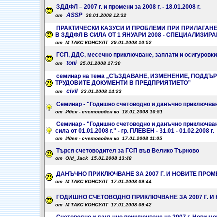
ЗДДФЛ – 2007 г. и промени за 2008 г. - 18.01.2008 г.
ASSP
от
30.01.2008 12:32
ПРАКТИЧЕСКИ КАЗУСИ И ПРОБЛЕМИ ПРИ ПРИЛАГАНЕ
В ЗДДФЛ В СИЛА ОТ 1 ЯНУАРИ 2008 - СПЕЦИАЛИЗИ
от М ТАКС КОНСУЛТ 29.01.2008 10:52
ГСП, ДДС, месечно приключване, заплати и осигуровки
toni
от
25.01.2008 17:30
семинар на тема „СЪЗДАВАНЕ, ИЗМЕНЕНИЕ, ПОДД
ТРУДОВИТЕ ДОКУМЕНТИ В ПРЕДПРИЯТИЕТО”
civil
от
23.01.2008 14:23
Семинар - "Годишно счетоводно и данъчно приключване 2
от Идея - счетоводен ко 18.01.2008 10:51
Семинар - "Годишно счетоводно и данъчно приключван
сила от 01.01.2008 г." - гр. ПЛЕВЕН - 31.01 - 01.02.2008 г.
от Идея - счетоводен ко 17.01.2008 11:05
Търся счетоводител за ГСП във Велико Търново
от Old_Jack 15.01.2008 13:48
ДАНЪЧНО ПРИКЛЮЧВАНЕ ЗА 2007 Г. И НОВИТЕ ПРОМ
от М ТАКС КОНСУЛТ 17.01.2008 09:44
ГОДИШНО СЧЕТОВОДНО ПРИКЛЮЧВАНЕ ЗА 2007 Г. И
от М ТАКС КОНСУЛТ 17.01.2008 09:42