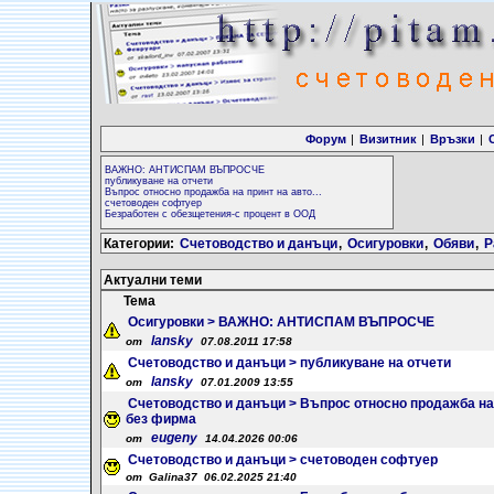
Форум
|
Визитник
|
Връзки
|
ВАЖНО: АНТИСПАМ ВЪПРОСЧЕ
публикуване на отчети
Въпрос относно продажба на принт на авто...
счетоводен софтуер
Безработен с обезщетения-с процент в ООД
Категории:
Счетоводство и данъци
,
Осигуровки
,
Обяви
,
Р
Актуални теми
Тема
Осигуровки > ВАЖНО: АНТИСПАМ ВЪПРОСЧЕ
lansky
от
07.08.2011 17:58
Счетоводство и данъци > публикуване на отчети
lansky
от
07.01.2009 13:55
Счетоводство и данъци > Въпрос относно продажба на 
без фирма
eugeny
от
14.04.2026 00:06
Счетоводство и данъци > счетоводен софтуер
от Galina37 06.02.2025 21:40