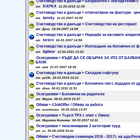
Счетоводство и данъци > Безработен с обезщетения-с
KAPKA
от
11.05.2016 12:39
Счетоводство и данъци > отпечатване на фактури - це
lansky
от
11.01.2007 15:55
Счетоводство и данъци > Счетоводство на ресторант
от Дани 18.06.2007 14:08
Счетоводство и данъци > Наредба за касовите апарати
torero
от
04.01.2007 14:58
Счетоводство и данъци > Изплащане на болничен от 
bgbear
от
12.04.2021 13:43
Осигуровки > КЪДЕ ДА СЕ ОБЪРНА ЗА УП2 ОТ БАЛКА
БАНК
от мая 21.07.2007 18:36
Счетоводство и данъци > Складов софтуер
от pclife 18.03.2019 14:21
Счетоводство и данъци > Болничен лист, издаден от д
от dima 04.01.2011 11:51
Осигуровки > Болнични на родители
от Мария 08.01.2019 23:37
Обяви > #JobOffer / Обява за работа
от anonimous 30.05.2018 13:57
Осигуровки > Търся ТРЗ с опит с Омекс
от Марияна Боянова 04.03.2017 14:11
Осигуровки > пенсиониране 2 категория труд
от аз 30.06.2009 03:41
Обяви > Счетоводни семинари 2016 - 2017г. на адв.Рос