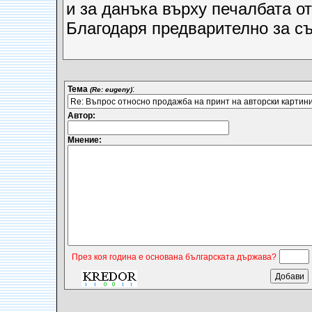
и за данъка върху печалбата о
Благодаря предварително за съ
Тема
:
(Re: eugeny)
Автор:
Мнение:
През коя година е основана българската държава?