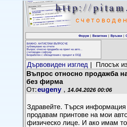
Форум
|
Визитник
|
Връзки
|
ВАЖНО: АНТИСПАМ ВЪПРОСЧЕ
публикуване на отчети
Въпрос относно продажба на принт на авто...
счетоводен софтуер
Безработен с обезщетения-с процент в ООД
Дървовиден изглед
| Плосък и
Въпрос относно продажба на
без фирма
От:
eugeny
,
14.04.2026 00:06
Здравейте. Търся информация 
продавам принтове на мои авто
физическо лице. И ако имам то