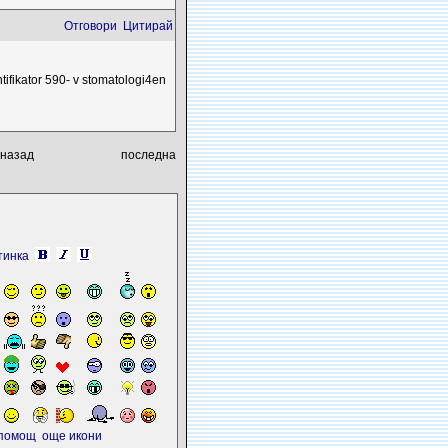
Отговори
Цитирай
tifikator 590- v stomatologi4en
назад
последна
тинка
помощ
още икони