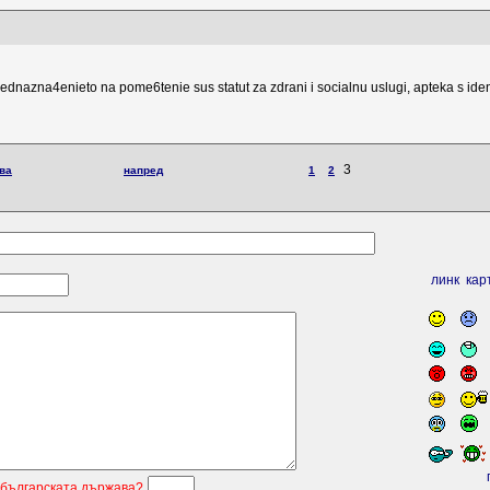
dnazna4enieto na pome6tenie sus statut za zdrani i socialnu uslugi, apteka s iden
3
ва
напред
1
2
линк
кар
 българската държава?