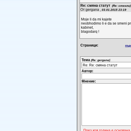
Re: смяна статут
(Re: стенли)
От:gergana ,
03.01.2015 23:19
Moje li da mi kajete
neobhodimo li e da se smeni pre
kabinet,
blagodarq !
Страници:
пър
Тема
:
(Re: gergana)
Автор:
Мнение:
През коя година е основана