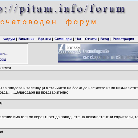
Форум
|
Визитник
|
Връзки
|
Семинари
|
Чат
|
Отчети
|
Вход
|
Регистрация
вто...
 ООД
изглед
 за плодове и зеленчуци в стаичката на блока до нас която няма никькав стат
еда..........благодаря ви предварително
а)
жаление има голяма вероятност да попаднете на некомпетентни служители, та
о)