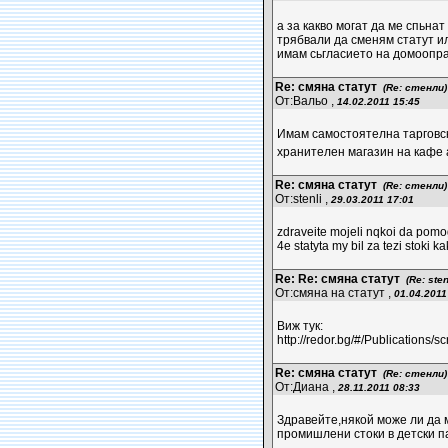
а за какво могат да ме спьнат 
трябвали да сменям статут ил
имам сьгласието на домоопра
Re: смяна статут
(Re: стенли)
От:Вальо ,
14.02.2011 15:45
Имам самостоятелна тарговск
хранителен магазин на каф
Re: смяна статут
(Re: стенли)
От:stenli ,
29.03.2011 17:01
zdraveite mojeli nqkoi da pomo
4e statyta my bil za tezi stoki k
Re: Re: смяна статут
(Re: sten
От:смяна на статут ,
01.04.2011
Виж тук:
http://redor.bg/#/Publications/sc
Re: смяна статут
(Re: стенли)
От:Диана ,
28.11.2011 08:33
Здравейте,някой може ли да м
промишлени стоки в детски п