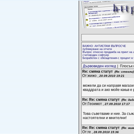
ВАЖНО: АНТИСПАМ ВЪПРОСЧЕ
публикуване на отчети
Въпрос относно продажба на принт на а
счетоводен софтуер
Безработен с обезщетения-с процент в
Дървовиден изглед
| Плосък 
Re: смяна статут
(Re: стенли)
От:жижо ,
20.09.2010 19:21
можели да си направя магазин
кваддрата и ако мойе какьв е р
Re: Re: смяна статут
(Re: дад
От:Геоимот ,
27.09.2010 17:17
Това съветваме и ние. За съ
настоятелни и мнителни!
Re: Re: смяна статут
(Re: жиж
От:re ,
28.09.2010 15:36