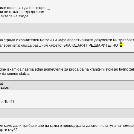
или попречат да го отворя,,,,,
и не какьв е реда да знам
вителя на входа
а зграда с хранителен магазин и кафе аперетив какви документи ми триябват 
е аперетив(искам да разширя кафето) БЛАГОДАРЯ ПРЕДВАРИТЕЛНО
gne iskam da naema edno pome6tenie za prodajba na xranitelni stoki po to4no ze
ak da smenq statyta
li)
 18:24
r­ollTo=27
и каже дали трябва и ако да каква е процедурата да сменя статута на помещ
арти клуб?