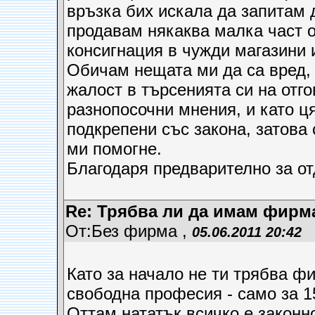
връзка бих искала да запитам
продавам някаква малка част о
консигнация в чужди магазини 
Обичам нещата ми да са вред, 
жалост в търсенията си на отго
разнопосочни мнения, и като ц
подкрепени със закона, затова 
ми помогне.
Благодаря предварително за от
Re: Трябва ли да имам фирм
От:Без фирма ,
05.06.2011 20:42
Като за начало не ти трябва ф
свободна професия - само за 15
Оттам нататък всичко е законн