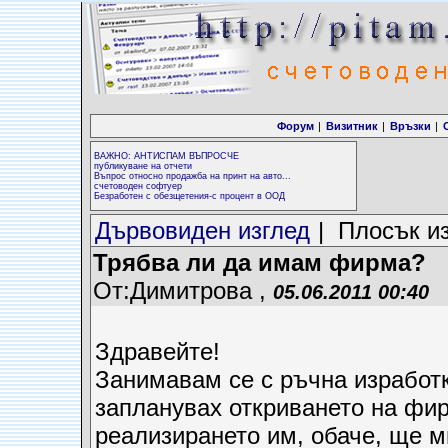
Форум
|
Визитник
|
Връзки
|
ВАЖНО: АНТИСПАМ ВЪПРОСЧЕ
публикуване на отчети
Въпрос относно продажба на принт на авто...
счетоводен софтуер
Безработен с обезщетения-с процент в ООД
Дървовиден изглед
| Плосък и
Трябва ли да имам фирма?
От:Димитрова ,
05.06.2011 00:40
Здравейте!
Занимавам се с ръчна изработк
запланувах откриването на фир
реализирането им, обаче, ще м