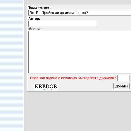
Тема
:
(Re: pbs)
Автор:
Мнение:
През коя година е основана българската държава?