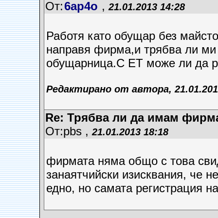
От:
6ap4o
,
21.01.2013 14:28
Работя като обущар без майст
направя фирма,и трябва ли ми 
обущарница.С ЕТ може ли да р
Редактирано от автора, 21.01.201
Re: Трябва ли да имам фирм
От:pbs ,
21.01.2013 18:18
фирмата няма общо с това сви
занаятчийски изисквания, че н
едно, но самата регистрация н