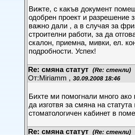
Вижте, с какъв документ помещ
одобрен проект и разрешение з
важно дали , а в случая за фр
строителни работи, за да отгов
скалон, приемна, мивки, ел. ко
подробности. Успех!
Re: смяна статут
(Re: стенли)
От:Miriamm ,
30.09.2008 18:46
Бихте ми помогнали много ако 
да изготвя за смяна на статута
стоматологичен кабинет в поме
Re: смяна статут
(Re: стенли)