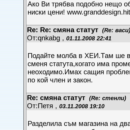
Ако Ви трябва подобно нещо об
ниски цени! www.granddesign.hit
Re: Re: смяна статут
(Re: васи
От:qnkabg ,
01.11.2008 22:41
Подайте молба в ХЕИ.Там ше в
сменя статута,когато има пром
неоходимо.Имах сащия проблем
по кой член и закон.
Re: смяна статут
(Re: стенли)
От:Петя ,
03.11.2008 19:10
Разделила съм магазина на два