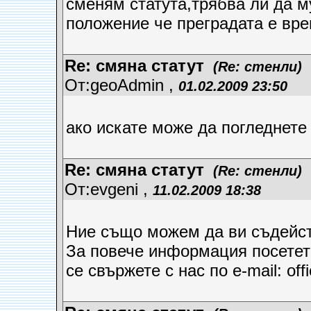
сменям статута,трябва ли да м
положение че преградата е вр
Re: смяна статут
(Re: стенли)
От:geoAdmin ,
01.02.2009 23:50
ако искате може да погледнете
Re: смяна статут
(Re: стенли)
От:evgeni ,
11.02.2009 18:38
Ние също можем да ви съдейст
За повече информация посетете
се свържете с нас по e-mail: of