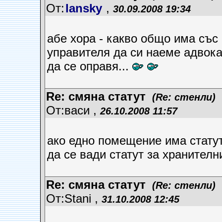
От:
lansky
,
30.09.2008 19:34
абе хора - какво общо има със 
управителя да си наеме адвока
да се оправя...
Re: смяна статут
(Re: стенли)
От:васи ,
26.10.2008 11:57
ако едно помещение има статут
да се вади статут за хранителн
Re: смяна статут
(Re: стенли)
От:Stani ,
31.10.2008 12:45