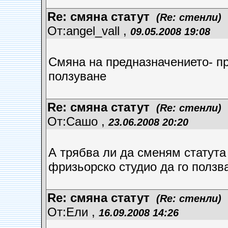
Re: смяна статут
(Re: стенли)
От:angel_vall ,
09.05.2008 19:08
Смяна на предназначението- п
ползуване
Re: смяна статут
(Re: стенли)
От:Сашо ,
23.06.2008 20:20
А трябва ли да сменям статута 
фризьорско студио да го ползв
Re: смяна статут
(Re: стенли)
От:Ели ,
16.09.2008 14:26