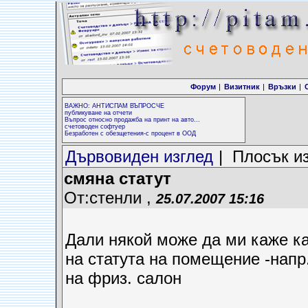
Форум
|
Визитник
|
Връзки
|
ВАЖНО: АНТИСПАМ ВЪПРОСЧЕ
публикуване на отчети
Въпрос относно продажба на принт на авто...
счетоводен софтуер
Безработен с обезщетения-с процент в ООД
Дървовиден изглед
| Плосък и
смяна статут
От:стенли ,
25.07.2007 15:16
Дали някой може да ми каже ка
на статута на помещение -напр.
на фриз. салон