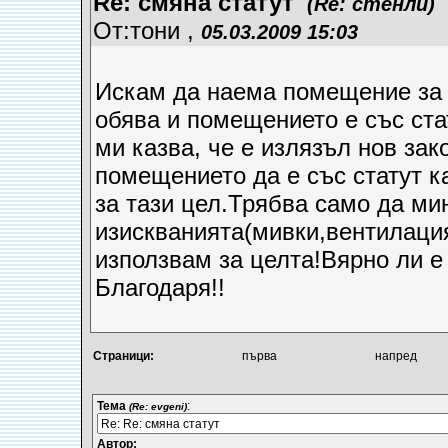
Re: смяна статут
(Re: стенли)
От:тони ,
05.03.2009 15:03
Искам да наема помещение за 
обява и помещението е със ста
ми казва, че е излязъл нов зак
помещението да е със статут к
за тази цел.Трябва само да мин
изискванията(мивки,вентилация 
използвам за целта!Вярно ли е 
Благодаря!!
Страници:
първа
напред
Тема
:
(Re: evgeni)
Автор: