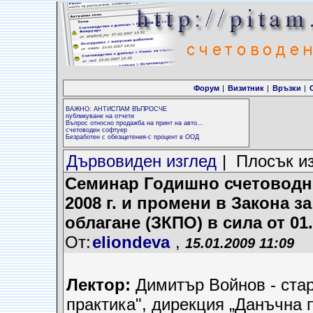
Форум
|
Визитник
|
Връзки
|
ВАЖНО: АНТИСПАМ ВЪПРОСЧЕ
публикуване на отчети
Въпрос относно продажба на принт на авто...
счетоводен софтуер
Безработен с обезщетения-с процент в ООД
Дървовиден изглед
| Плосък и
Семинар Годишно счетоводн
2008 г. и промени в Закона 
облагане (ЗКПО) в сила от 01.0
От:
eliondeva
,
15.01.2009 11:09
Лектор:
Димитър Войнов - стар
практика", дирекция „Данъчна 