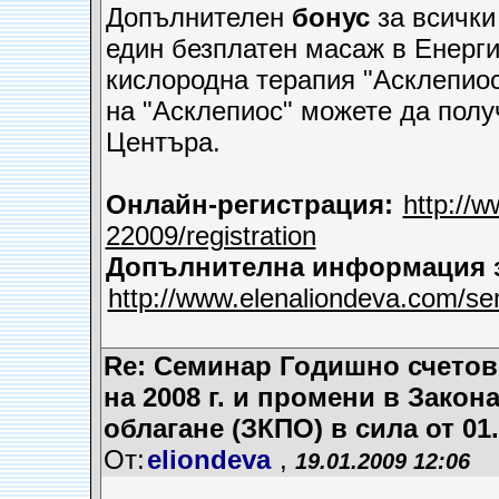
Допълнителен
бонус
за всички
един безплатен масаж в Енерг
кислородна терапия "Асклепио
на "Асклепиос" можете да полу
Центъра.
Онлайн-регистрация:
http://
22009/registration
Допълнителна информация з
http://www.elenaliondeva.com/se
Re: Семинар Годишно счето
на 2008 г. и промени в Зако
облагане (ЗКПО) в сила от 01.0
От:
eliondeva
,
19.01.2009 12:06