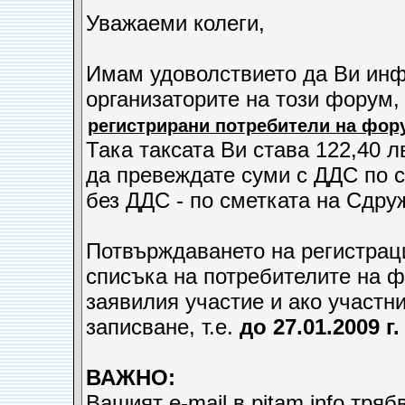
Уважаеми колеги,
Имам удоволствието да Ви инф
организаторите на този форум
регистрирани потребители на фор
Така таксата Ви става 122,40 л
да превеждате суми с ДДС по 
без ДДС - по сметката на Сдру
Потвърждаването на регистрац
списъка на потребителите на ф
заявилия участие и ако участни
записване, т.е.
до 27.01.2009 г.
ВАЖНО:
Вашият e-mail в pitam.info тряб